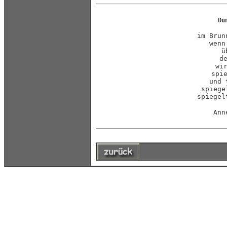
Du
im Brun
wenn
ü
d
wi
spi
und 
spiege
spiegel
Ann