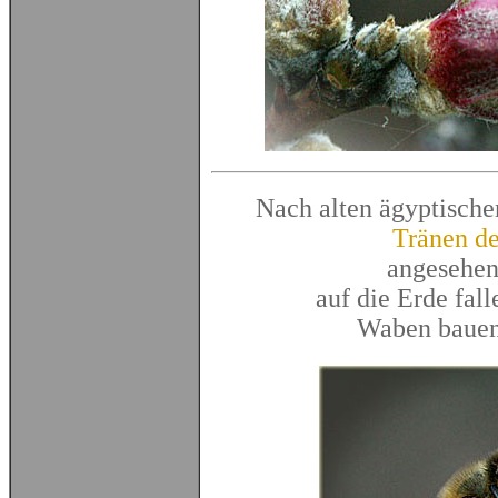
Nach alten
ägyptische
Tränen de
angesehen,
auf die Erde fal
Waben bauen