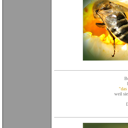
B
"das 
weil si
D